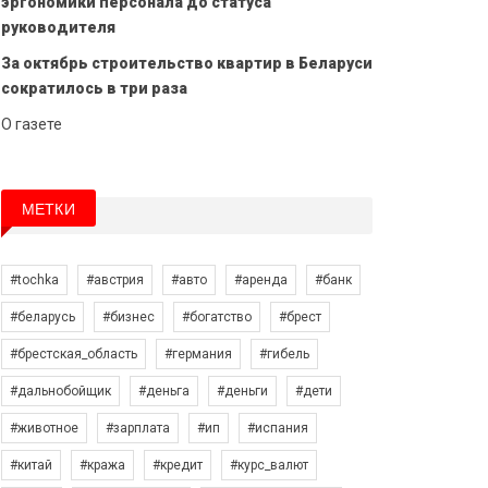
эргономики персонала до статуса
руководителя
За октябрь строительство квартир в Беларуси
сократилось в три раза
О газете
МЕТКИ
#tochka
#австрия
#авто
#аренда
#банк
#беларусь
#бизнес
#богатство
#брест
#брестская_область
#германия
#гибель
#дальнобойщик
#деньга
#деньги
#дети
#животное
#зарплата
#ип
#испания
#китай
#кража
#кредит
#курс_валют