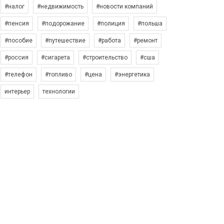
#налог
#недвижимость
#новости компаний
#пенсия
#подорожание
#полиция
#польша
#пособие
#путешествие
#работа
#ремонт
#россия
#сигарета
#строительство
#сша
#телефон
#топливо
#цена
#энергетика
интерьер
технологии