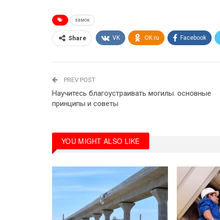
замок
VK
OK.ru
Facebook
Share
PREV POST
Научитесь благоустраивать могилы: основные
принципы и советы
YOU MIGHT ALSO LIKE