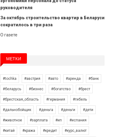
эргономики персонала до статуса
руководителя
За октябрь строительство квартир в Беларуси
сократилось в три раза
О газете
МЕТКИ
#tochka
#австрия
#авто
#аренда
#банк
#беларусь
#бизнес
#богатство
#брест
#брестская_область
#германия
#гибель
#дальнобойщик
#деньга
#деньги
#дети
#животное
#зарплата
#ип
#испания
#китай
#кража
#кредит
#курс_валют