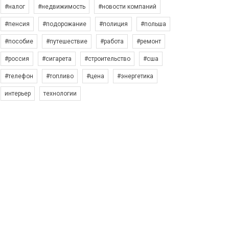
#налог
#недвижимость
#новости компаний
#пенсия
#подорожание
#полиция
#польша
#пособие
#путешествие
#работа
#ремонт
#россия
#сигарета
#строительство
#сша
#телефон
#топливо
#цена
#энергетика
интерьер
технологии