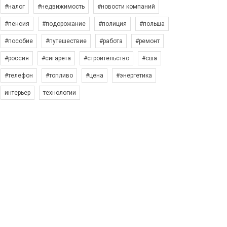
#налог
#недвижимость
#новости компаний
#пенсия
#подорожание
#полиция
#польша
#пособие
#путешествие
#работа
#ремонт
#россия
#сигарета
#строительство
#сша
#телефон
#топливо
#цена
#энергетика
интерьер
технологии