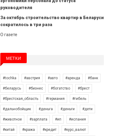
эргономики персонала до статуса
руководителя
За октябрь строительство квартир в Беларуси
сократилось в три раза
О газете
МЕТКИ
#tochka
#австрия
#авто
#аренда
#банк
#беларусь
#бизнес
#богатство
#брест
#брестская_область
#германия
#гибель
#дальнобойщик
#деньга
#деньги
#дети
#животное
#зарплата
#ип
#испания
#китай
#кража
#кредит
#курс_валют