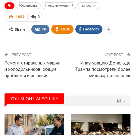
#блокировка
#новости компаний
технологии
1 094
0
VK
OK.ru
Facebook
Share
PREV POST
NEXT POST
Ремонт стиральных машин
Инаугурацию Дональда
и холодильников: общие
Трампа посмотрели более
проблемы и решения
миллиарда человек
YOU MIGHT ALSO LIKE
All