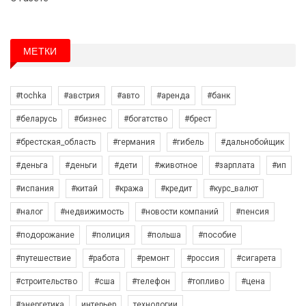
МЕТКИ
#tochka
#австрия
#авто
#аренда
#банк
#беларусь
#бизнес
#богатство
#брест
#брестская_область
#германия
#гибель
#дальнобойщик
#деньга
#деньги
#дети
#животное
#зарплата
#ип
#испания
#китай
#кража
#кредит
#курс_валют
#налог
#недвижимость
#новости компаний
#пенсия
#подорожание
#полиция
#польша
#пособие
#путешествие
#работа
#ремонт
#россия
#сигарета
#строительство
#сша
#телефон
#топливо
#цена
#энергетика
интерьер
технологии