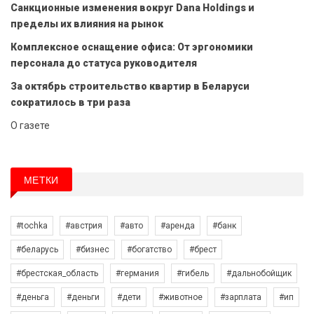
Санкционные изменения вокруг Dana Holdings и
пределы их влияния на рынок
Комплексное оснащение офиса: От эргономики
персонала до статуса руководителя
За октябрь строительство квартир в Беларуси
сократилось в три раза
О газете
МЕТКИ
#tochka
#австрия
#авто
#аренда
#банк
#беларусь
#бизнес
#богатство
#брест
#брестская_область
#германия
#гибель
#дальнобойщик
#деньга
#деньги
#дети
#животное
#зарплата
#ип