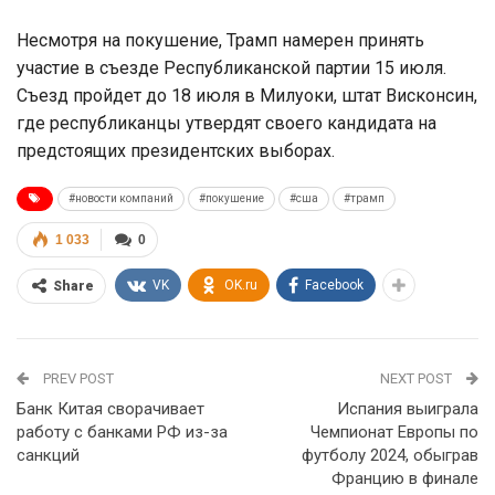
Несмотря на покушение, Трамп намерен принять
участие в съезде Республиканской партии 15 июля.
Съезд пройдет до 18 июля в Милуоки, штат Висконсин,
где республиканцы утвердят своего кандидата на
предстоящих президентских выборах.
#новости компаний
#покушение
#сша
#трамп
1 033
0
VK
OK.ru
Facebook
Share
PREV POST
NEXT POST
Банк Китая сворачивает
Испания выиграла
работу с банками РФ из-за
Чемпионат Европы по
санкций
футболу 2024, обыграв
Францию в финале