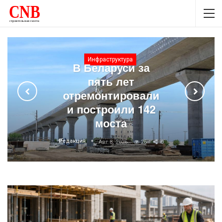
Материалы
Тёплый дом: от
чего зависит
энергоэффективность
стен
Редакция
Авг 5, 2026
51
0