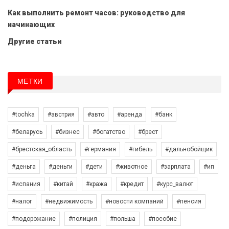
Как выполнить ремонт часов: руководство для
начинающих
Другие статьи
МЕТКИ
#tochka
#австрия
#авто
#аренда
#банк
#беларусь
#бизнес
#богатство
#брест
#брестская_область
#германия
#гибель
#дальнобойщик
#деньга
#деньги
#дети
#животное
#зарплата
#ип
#испания
#китай
#кража
#кредит
#курс_валют
#налог
#недвижимость
#новости компаний
#пенсия
#подорожание
#полиция
#польша
#пособие