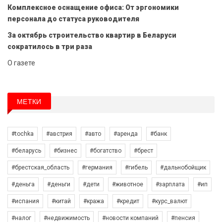
Комплексное оснащение офиса: От эргономики
персонала до статуса руководителя
За октябрь строительство квартир в Беларуси
сократилось в три раза
О газете
МЕТКИ
#tochka
#австрия
#авто
#аренда
#банк
#беларусь
#бизнес
#богатство
#брест
#брестская_область
#германия
#гибель
#дальнобойщик
#деньга
#деньги
#дети
#животное
#зарплата
#ип
#испания
#китай
#кража
#кредит
#курс_валют
#налог
#недвижимость
#новости компаний
#пенсия