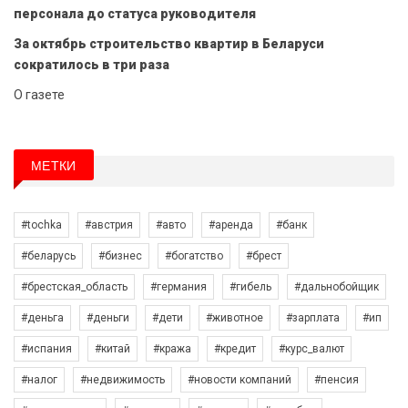
персонала до статуса руководителя
За октябрь строительство квартир в Беларуси
сократилось в три раза
О газете
МЕТКИ
#tochka
#австрия
#авто
#аренда
#банк
#беларусь
#бизнес
#богатство
#брест
#брестская_область
#германия
#гибель
#дальнобойщик
#деньга
#деньги
#дети
#животное
#зарплата
#ип
#испания
#китай
#кража
#кредит
#курс_валют
#налог
#недвижимость
#новости компаний
#пенсия