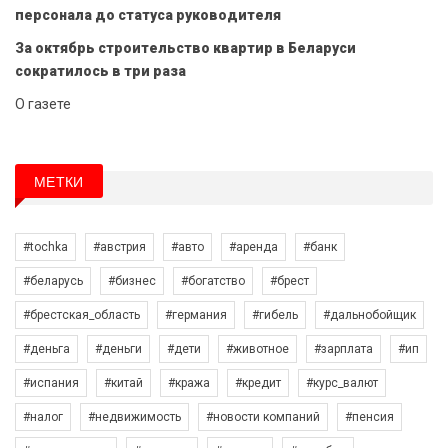
персонала до статуса руководителя
За октябрь строительство квартир в Беларуси
сократилось в три раза
О газете
МЕТКИ
#tochka
#австрия
#авто
#аренда
#банк
#беларусь
#бизнес
#богатство
#брест
#брестская_область
#германия
#гибель
#дальнобойщик
#деньга
#деньги
#дети
#животное
#зарплата
#ип
#испания
#китай
#кража
#кредит
#курс_валют
#налог
#недвижимость
#новости компаний
#пенсия