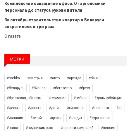
Комплексное оснащение офиса: От эргономики
персонала до статуса руководителя
За октябрь строительство квартир в Беларуси
сократилось в три раза
О газете
МЕТКИ
#tochka
#австрия
#авто
#аренда
#банк
#беларусь
#бизнес
#богатство
#брест
#брестская_область
#германия
#гибель
#дальнобойщик
#деньга
#деньги
#дети
#животное
#зарплата
#ип
#испания
#китай
#кража
#кредит
#курс_валют
#налог
#недвижимость
#новости компаний
#пенсия