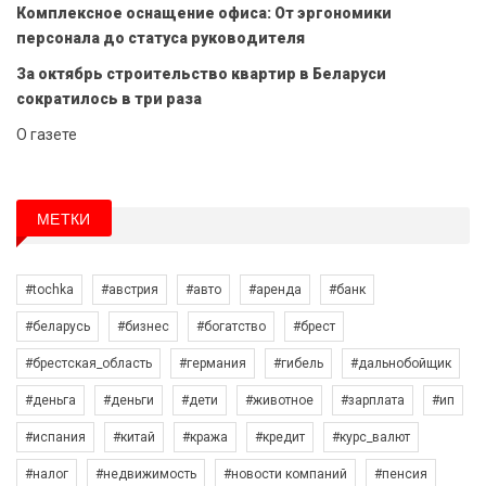
Комплексное оснащение офиса: От эргономики
персонала до статуса руководителя
За октябрь строительство квартир в Беларуси
сократилось в три раза
О газете
МЕТКИ
#tochka
#австрия
#авто
#аренда
#банк
#беларусь
#бизнес
#богатство
#брест
#брестская_область
#германия
#гибель
#дальнобойщик
#деньга
#деньги
#дети
#животное
#зарплата
#ип
#испания
#китай
#кража
#кредит
#курс_валют
#налог
#недвижимость
#новости компаний
#пенсия