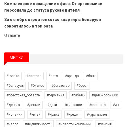
Комплексное оснащение офиса: От эргономики
персонала до статуса руководителя
За октябрь строительство квартир в Беларуси
сократилось в три раза
О газете
МЕТКИ
#tochka
#австрия
#авто
#аренда
#банк
#беларусь
#бизнес
#богатство
#брест
#брестская_область
#германия
#гибель
#дальнобойщик
#деньга
#деньги
#дети
#животное
#зарплата
#ип
#испания
#китай
#кража
#кредит
#курс_валют
#налог
#недвижимость
#новости компаний
#пенсия