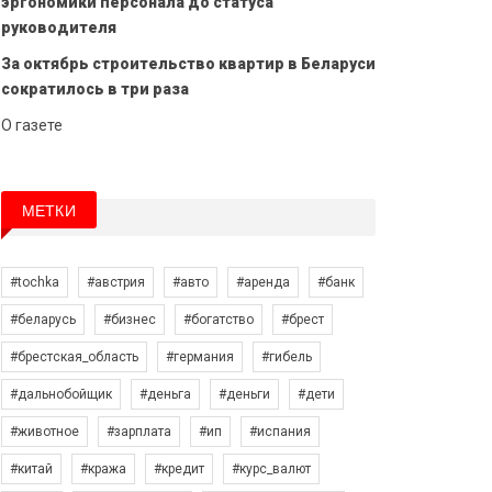
эргономики персонала до статуса
руководителя
За октябрь строительство квартир в Беларуси
сократилось в три раза
О газете
МЕТКИ
#tochka
#австрия
#авто
#аренда
#банк
#беларусь
#бизнес
#богатство
#брест
#брестская_область
#германия
#гибель
#дальнобойщик
#деньга
#деньги
#дети
#животное
#зарплата
#ип
#испания
#китай
#кража
#кредит
#курс_валют