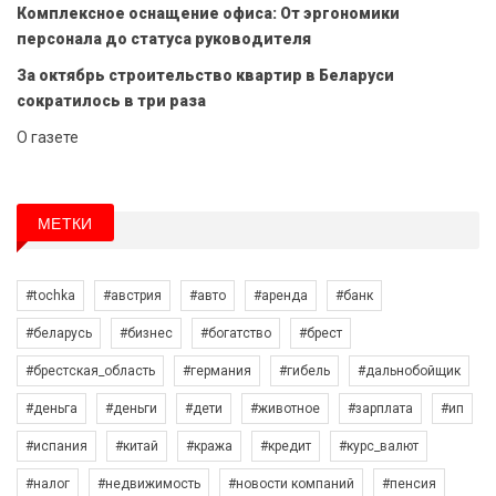
Комплексное оснащение офиса: От эргономики
персонала до статуса руководителя
За октябрь строительство квартир в Беларуси
сократилось в три раза
О газете
МЕТКИ
#tochka
#австрия
#авто
#аренда
#банк
#беларусь
#бизнес
#богатство
#брест
#брестская_область
#германия
#гибель
#дальнобойщик
#деньга
#деньги
#дети
#животное
#зарплата
#ип
#испания
#китай
#кража
#кредит
#курс_валют
#налог
#недвижимость
#новости компаний
#пенсия