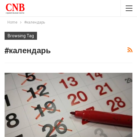
Home
#календарь
Browsing Tag
#календарь