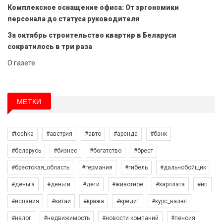
Комплексное оснащение офиса: От эргономики
персонала до статуса руководителя
За октябрь строительство квартир в Беларуси
сократилось в три раза
О газете
МЕТКИ
#tochka
#австрия
#авто
#аренда
#банк
#беларусь
#бизнес
#богатство
#брест
#брестская_область
#германия
#гибель
#дальнобойщик
#деньга
#деньги
#дети
#животное
#зарплата
#ип
#испания
#китай
#кража
#кредит
#курс_валют
#налог
#недвижимость
#новости компаний
#пенсия