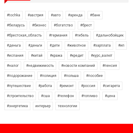
#tochka
#австрия
#авто
#аренда
#банк
#беларусь
#бизнес
#богатство
#брест
#брестская_область
#германия
#гибель
#дальнобойщик
#деньга
#деньги
#дети
#животное
#зарплата
#ип
#испания
#китай
#кража
#кредит
#курс_валют
#налог
#недвижимость
#новости компаний
#пенсия
#подорожание
#полиция
#польша
#пособие
#путешествие
#работа
#ремонт
#россия
#сигарета
#строительство
#сша
#телефон
#топливо
#цена
#энергетика
интерьер
технологии