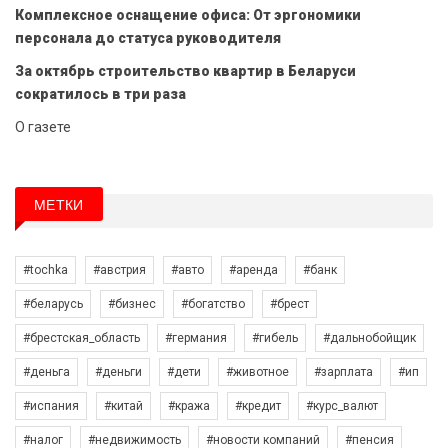
Комплексное оснащение офиса: От эргономики
персонала до статуса руководителя
За октябрь строительство квартир в Беларуси
сократилось в три раза
О газете
МЕТКИ
#tochka
#австрия
#авто
#аренда
#банк
#беларусь
#бизнес
#богатство
#брест
#брестская_область
#германия
#гибель
#дальнобойщик
#деньга
#деньги
#дети
#животное
#зарплата
#ип
#испания
#китай
#кража
#кредит
#курс_валют
#налог
#недвижимость
#новости компаний
#пенсия